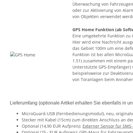
Überwachung von Fahrzeugen 
oder zur Aktivierung von Ala
von Objekten verwendet werd
GPS Home Funktion
(ab Soft
Eine umgekehrte Funktion zu 
Hier wird eine Nachricht ausg
das Gebiet 100m um eine defin
Funktion ist bei allen MicroG
1.51) zusammen mit einem pa
Unterstützte GPS-Empfänger) 
beispielsweise zur Deaktivie
von Toranlagen beim Annäher
Lieferumfang (optionale Artikel erhalten Sie ebenfalls in 
MicroGuard-USB (Fernbedienungsmodul), neu, originalv
Stecker mit Kabel (15cm) zum direkten Anschluss an de
Optional (14,90 EUR Aufpreis):
Externer Sensor für SM
Optional (25,- EUR Aufpreis):
GPS-Maus für Fahrzeugort