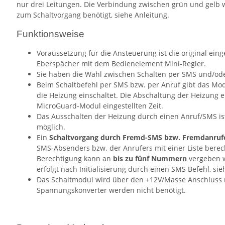
nur drei Leitungen. Die Verbindung zwischen grün und gelb w
zum Schaltvorgang benötigt, siehe Anleitung.
Funktionsweise
Voraussetzung für die Ansteuerung ist die original ei
Eberspächer mit dem Bedienelement Mini-Regler.
Sie haben die Wahl zwischen Schalten per SMS und/ode
Beim Schaltbefehl per SMS bzw. per Anruf gibt das Modu
die Heizung einschaltet. Die Abschaltung der Heizung e
MicroGuard-Modul eingestellten Zeit.
Das Ausschalten der Heizung durch einen Anruf/SMS ist
möglich.
Ein
Schaltvorgang durch Fremd-SMS bzw. Fremdanrufe
SMS-Absenders bzw. der Anrufers mit einer Liste bere
Berechtigung kann an
bis zu fünf Nummern
vergeben w
erfolgt nach Initialisierung durch einen SMS Befehl, si
Das Schaltmodul wird über den +12V/Masse Anschluss m
Spannungskonverter werden nicht benötigt.