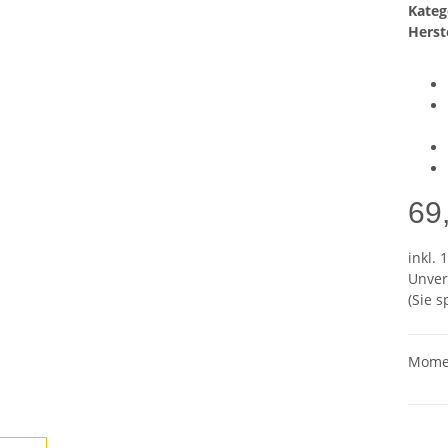
Kateg
Herste
69
inkl. 
Unver
(Sie 
Momen