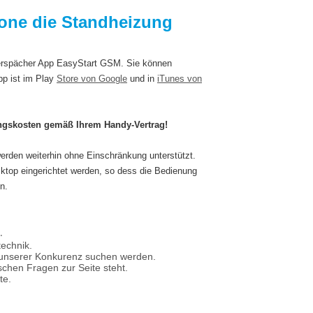
one die Standheizung
erspächer App EasyStart GSM. Sie können
pp ist im Play
Store von Google
und in
iTunes von
ngskosten gemäß Ihrem Handy-Vertrag!
rden weiterhin ohne Einschränkung unterstützt.
top eingerichtet werden, so dess die Bedienung
n.
.
technik.
i unserer Konkurenz suchen werden.
ischen Fragen zur Seite steht.
te.