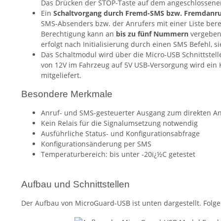
Das Drücken der STOP-Taste auf dem angeschlossenen
Ein
Schaltvorgang durch Fremd-SMS bzw. Fremdanruf
SMS-Absenders bzw. der Anrufers mit einer Liste ber
Berechtigung kann an
bis zu fünf Nummern
vergeben
erfolgt nach Initialisierung durch einen SMS Befehl, s
Das Schaltmodul wird über die Micro-USB Schnittstell
von 12V im Fahrzeug auf 5V USB-Versorgung wird ein 
mitgeliefert.
Besondere Merkmale
Anruf- und SMS-gesteuerter Ausgang zum direkten A
Kein Relais für die Signalumsetzung notwendig
Ausführliche Status- und Konfigurationsabfrage
Konfigurationsänderung per SMS
Temperaturbereich: bis unter -20ï¿½C getestet
Aufbau und Schnittstellen
Der Aufbau von MicroGuard-USB ist unten dargestellt. Folge