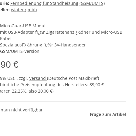
orie:
Fernbedienung für Standheizung (GSM/UMTS)
ller:
wiatec gmbh
MicroGuar-USB Modul
mit USB-Adapter fï¿½r Zigarettenanzï¿½dner und Micro-USB
Kabel
Spezialausfï¿½hrung fï¿½r 3V-Handsender
GSM/UMTS-Version
,90 €
19% USt. , zzgl.
Versand
(Deutsche Post Maxibrief)
bindliche Preisempfehlung des Herstellers
:
89,90 €
sparen
22.25%
, also
20,00 €
)
tan nicht verfügbar
Frage zum Artikel