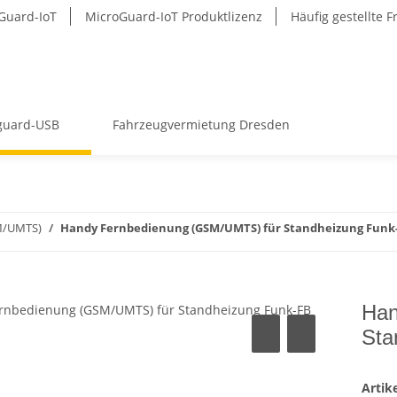
Guard-IoT
MicroGuard-IoT Produktlizenz
Häufig gestellte 
guard-USB
Fahrzeugvermietung Dresden
SM/UMTS)
Handy Fernbedienung (GSM/UMTS) für Standheizung Funk-
Han
Sta
Arti