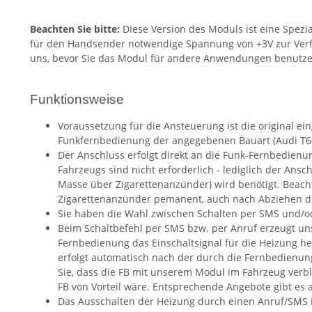
Beachten Sie bitte:
Diese Version des Moduls ist eine Spezia
für den Handsender notwendige Spannung von +3V zur Verfüg
uns, bevor Sie das Modul für andere Anwendungen benut
Funktionsweise
Voraussetzung für die Ansteuerung ist die original e
Funkfernbedienung der angegebenen Bauart (Audi T6
Der Anschluss erfolgt direkt an die Funk-Fernbedienun
Fahrzeugs sind nicht erforderlich - lediglich der Ans
Masse über Zigarettenanzünder) wird benötigt. Beacht
Zigarettenanzünder pemanent, auch nach Abziehen de
Sie haben die Wahl zwischen Schalten per SMS und/o
Beim Schaltbefehl per SMS bzw. per Anruf erzeugt un
Fernbedienung das Einschaltsignal für die Heizung he
erfolgt automatisch nach der durch die Fernbedienung
Sie, dass die FB mit unserem Modul im Fahrzeug verble
FB von Vorteil wäre. Entsprechende Angebote gibt es a
Das Ausschalten der Heizung durch einen Anruf/SMS i