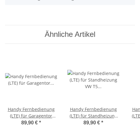
Ähnliche Artikel
Handy Fernbedienung
Handy Fernbedienung
Han
(LTE) für Garagentor
(LTE) für Standheizung
(LT
Einfahrtstor für Beck-O-
VW T5 Multivan
Me
89,90 €
*
89,90 €
*
Tronic 5