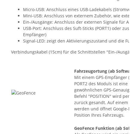
Micro-USB: Anschluss eines USB-Ladekabels (Stromverso
Mini-USB: Anschluss von externem Zubehör, wie exte
Ein-/Ausgänge: Anschluss der externen Signale für Al
USB-Port: Anschluss des Suft-Sticks (PORT1) oder zusä
Empfänger)
Signal-LED: zeigt den Aktivierungszustand und die Fun
Verbindungskabel (15cm) für die Schnittstellen "Ein-/Ausgän
Fahrzeugortung
(ab Software
Mit einem GPS-Empfänger (GP
PORT2 des Moduls ist eine Or
gewöhnlichen GPS-Genauigkei
Befehl "POSITION" wird per 
zurück gesandt. Auf einem Sm
werden und öffnet Google-M
Position Ihres Fahrzeugs.
GeoFence Funktion
(ab Softw