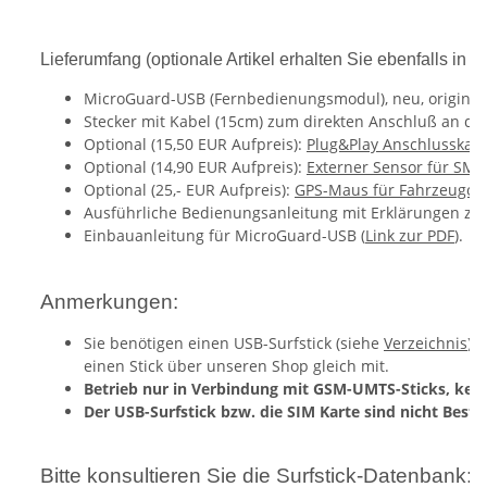
Lieferumfang (optionale Artikel erhalten Sie ebenfalls in 
MicroGuard-USB (Fernbedienungsmodul), neu, original
Stecker mit Kabel (15cm) zum direkten Anschluß an di
Optional (15,50 EUR Aufpreis):
Plug&Play Anschlusskab
Optional (14,90 EUR Aufpreis):
Externer Sensor für S
Optional (25,- EUR Aufpreis):
GPS-Maus für Fahrzeugor
Ausführliche Bedienungsanleitung mit Erklärungen zu 
Einbauanleitung für MicroGuard-USB (
Link zur PDF
).
Anmerkungen:
Sie benötigen einen USB-Surfstick (siehe
Verzeichnis
) 
einen Stick über unseren Shop gleich mit.
Betrieb nur in Verbindung mit GSM-UMTS-Sticks, keine
Der USB-Surfstick bzw. die SIM Karte sind nicht Besta
Bitte konsultieren Sie die Surfstick-Datenbank: