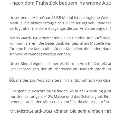
- nach dem Frühstück bequem ins warme Auto e
Unser neues MicroGuard-USB Modul ist die logische Weitere
Module, die bisher erfolgreich zur Steuerung von Standhei
verfügt über mehrere Ausgänge, die zur Ansteuerung der S
MicroGuard-USB arbeitet mit vielen Handys und Surfsticks, di
kommunizieren. Die
Datenbank der geprüften Modelle
wächst
für eine hohe Kompatibilität mit Modellen, die in den Haush
sinnvoll verwendet werden können.
Unser Modul eignet sich perfekt für den Anschluß direkt an d
Opel Fahrzeugen, der üblicherweise im Handschuhfach unterg
Eine genaue Beschreibung finden Sie in der
Anleitung (Link).
nur drei Leitungen: +12V, Masse und das Schaltsignal. Ein R
benötigt. Auch der Akku-Ersatz entfällt, da ein USB Surf-Stic
Mit MicroGuard-USB können Sie sehr einfach Ihre 