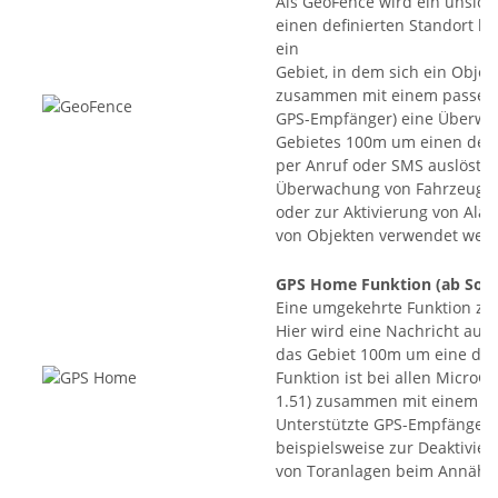
Als GeoFence wird ein unsich
einen definierten Standort h
ein
Gebiet, in dem sich ein Obje
zusammen mit einem passend
GPS-Empfänger) eine Überwac
Gebietes 100m um einen defin
per Anruf oder SMS auslöst. 
Überwachung von Fahrzeugen
oder zur Aktivierung von Al
von Objekten verwendet wer
GPS Home Funktion
(ab Soft
Eine umgekehrte Funktion zu 
Hier wird eine Nachricht ausg
das Gebiet 100m um eine defin
Funktion ist bei allen Micro
1.51) zusammen mit einem p
Unterstützte GPS-Empfänger) 
beispielsweise zur Deaktivi
von Toranlagen beim Annähe