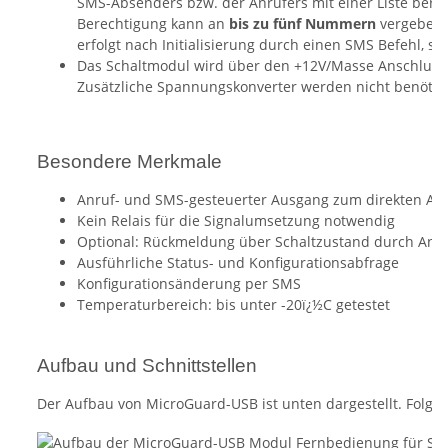
SMS-Absenders bzw. der Anrufers mit einer Liste bere
Berechtigung kann an
bis zu fünf Nummern
vergeben 
erfolgt nach Initialisierung durch einen SMS Befehl, si
Das Schaltmodul wird über den +12V/Masse Anschluss (
Zusätzliche Spannungskonverter werden nicht benötigt
Besondere Merkmale
Anruf- und SMS-gesteuerter Ausgang zum direkten An
Kein Relais für die Signalumsetzung notwendig
Optional: Rückmeldung über Schaltzustand durch Anruf
Ausführliche Status- und Konfigurationsabfrage
Konfigurationsänderung per SMS
Temperaturbereich: bis unter -20ï¿½C getestet
Aufbau und Schnittstellen
Der Aufbau von MicroGuard-USB ist unten dargestellt. Folgen