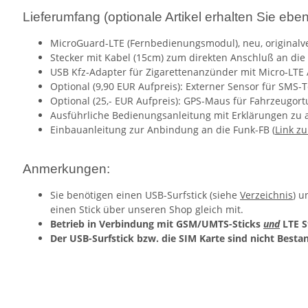
Lieferumfang (optionale Artikel erhalten Sie ebe
MicroGuard-LTE (Fernbedienungsmodul), neu, originalv
Stecker mit Kabel (15cm) zum direkten Anschluß an die
USB Kfz-Adapter für Zigarettenanzünder mit Micro-LTE
Optional (9,90 EUR Aufpreis): Externer Sensor für SM
Optional (25,- EUR Aufpreis): GPS-Maus für Fahrzeugor
Ausführliche Bedienungsanleitung mit Erklärungen zu a
Einbauanleitung zur Anbindung an die Funk-FB (
Link zu
Anmerkungen:
Sie benötigen einen USB-Surfstick (siehe
Verzeichnis
) u
einen Stick über unseren Shop gleich mit.
Betrieb in Verbindung mit GSM/UMTS-Sticks
und
LTE S
Der USB-Surfstick bzw. die SIM Karte sind nicht Besta