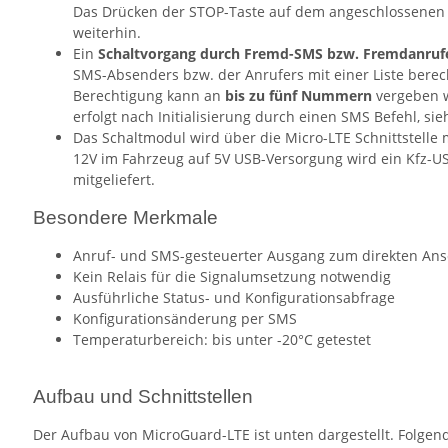
Das Drücken der STOP-Taste auf dem angeschlossenen 
weiterhin.
Ein
Schaltvorgang durch Fremd-SMS bzw. Fremdanrufe
SMS-Absenders bzw. der Anrufers mit einer Liste bere
Berechtigung kann an
bis zu fünf Nummern
vergeben w
erfolgt nach Initialisierung durch einen SMS Befehl, si
Das Schaltmodul wird über die Micro-LTE Schnittstelle 
12V im Fahrzeug auf 5V USB-Versorgung wird ein Kfz-U
mitgeliefert.
Besondere Merkmale
Anruf- und SMS-gesteuerter Ausgang zum direkten Ans
Kein Relais für die Signalumsetzung notwendig
Ausführliche Status- und Konfigurationsabfrage
Konfigurationsänderung per SMS
Temperaturbereich: bis unter -20°C getestet
Aufbau und Schnittstellen
Der Aufbau von MicroGuard-LTE ist unten dargestellt. Folgend