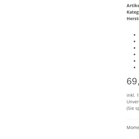
Arti
Kateg
Herste
69
inkl. 
Unver
(Sie 
Momen