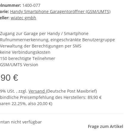
kelnummer:
1400-077
orie:
Handy Smartphone Garagentoröffner (GSM/UMTS)
ller:
wiatec gmbh
Zugang zur Garage per Handy / Smartphone
Rufnummernerkennung, eingeschränkte Benutzergruppe
Verwaltung der Berechtigungen per SMS
keine Verbindungskosten
150 berechtigte Teilnehmer
GSM/UMTS Version
,90 €
19% USt. , zzgl.
Versand
(Deutsche Post Maxibrief)
bindliche Preisempfehlung des Herstellers
:
89,90 €
sparen
22.25%
, also
20,00 €
)
tan nicht verfügbar
Frage zum Artikel