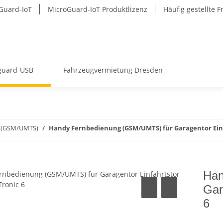
Guard-IoT
MicroGuard-IoT Produktlizenz
Häufig gestellte 
guard-USB
Fahrzeugvermietung Dresden
r (GSM/UMTS)
Handy Fernbedienung (GSM/UMTS) für Garagentor Einf
Han
Gar
6