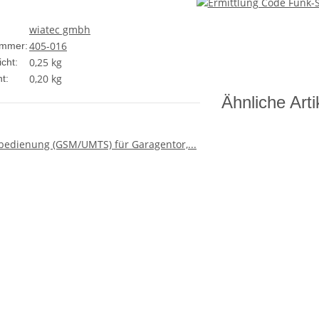
wiatec gmbh
405-016
ummer:
0,25 kg
cht:
0,20
kg
t:
Ähnliche Arti