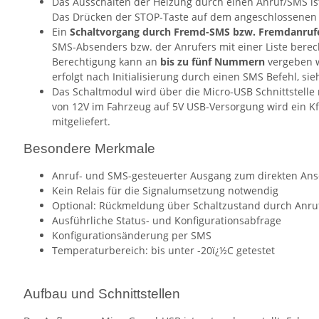
Das Ausschalten der Heizung durch einen Anruf/SMS ist
Das Drücken der STOP-Taste auf dem angeschlossenen 
Ein
Schaltvorgang durch Fremd-SMS bzw. Fremdanrufe
SMS-Absenders bzw. der Anrufers mit einer Liste bere
Berechtigung kann an
bis zu fünf Nummern
vergeben w
erfolgt nach Initialisierung durch einen SMS Befehl, si
Das Schaltmodul wird über die Micro-USB Schnittstelle
von 12V im Fahrzeug auf 5V USB-Versorgung wird ein K
mitgeliefert.
Besondere Merkmale
Anruf- und SMS-gesteuerter Ausgang zum direkten Ans
Kein Relais für die Signalumsetzung notwendig
Optional: Rückmeldung über Schaltzustand durch Anruf
Ausführliche Status- und Konfigurationsabfrage
Konfigurationsänderung per SMS
Temperaturbereich: bis unter -20ï¿½C getestet
Aufbau und Schnittstellen