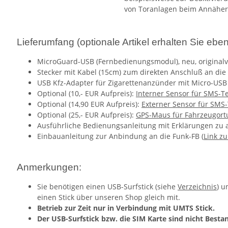
von Toranlagen beim Annäher
Lieferumfang (optionale Artikel erhalten Sie ebe
MicroGuard-USB (Fernbedienungsmodul), neu, originalv
Stecker mit Kabel (15cm) zum direkten Anschluß an die
USB Kfz-Adapter für Zigarettenanzünder mit Micro-USB
Optional (10,- EUR Aufpreis):
Interner Sensor für SMS-
Optional (14,90 EUR Aufpreis):
Externer Sensor für SM
Optional (25,- EUR Aufpreis):
GPS-Maus für Fahrzeugort
Ausführliche Bedienungsanleitung mit Erklärungen zu a
Einbauanleitung zur Anbindung an die Funk-FB (
Link zu
Anmerkungen:
Sie benötigen einen USB-Surfstick (siehe
Verzeichnis
) u
einen Stick über unseren Shop gleich mit.
Betrieb zur Zeit nur in Verbindung mit UMTS Stick.
Der USB-Surfstick bzw. die SIM Karte sind nicht Besta