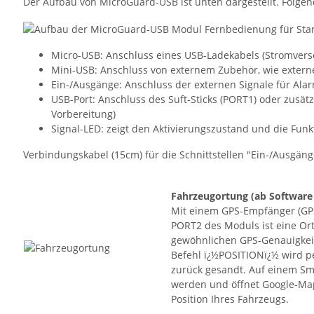
Der Aufbau von MicroGuard-USB ist unten dargestellt. Folgend
Micro-USB: Anschluss eines USB-Ladekabels (Stromvers
Mini-USB: Anschluss von externem Zubehör, wie exter
Ein-/Ausgänge: Anschluss der externen Signale für Al
USB-Port: Anschluss des Suft-Sticks (PORT1) oder zusä
Vorbereitung)
Signal-LED: zeigt den Aktivierungszustand und die Fun
Verbindungskabel (15cm) für die Schnittstellen "Ein-/Ausgäng
Fahrzeugortung
(ab Software
Mit einem GPS-Empfänger (GP
PORT2 des Moduls ist eine Or
gewöhnlichen GPS-Genauigkeit
Befehl ï¿½POSITIONï¿½ wird p
zurück gesandt. Auf einem Sma
werden und öffnet Google-Ma
Position Ihres Fahrzeugs.