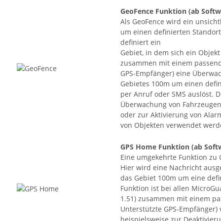
GeoFence Funktion
(ab Softw
Als GeoFence wird ein unsicht
um einen definierten Standor
definiert ein
Gebiet, in dem sich ein Objek
zusammen mit einem passende
GPS-Empfänger) eine Überwach
Gebietes 100m um einen defin
per Anruf oder SMS auslöst. D
Überwachung von Fahrzeugen 
oder zur Aktivierung von Ala
von Objekten verwendet werd
GPS Home Funktion
(ab Soft
Eine umgekehrte Funktion zu 
Hier wird eine Nachricht ausg
das Gebiet 100m um eine defin
Funktion ist bei allen MicroG
1.51) zusammen mit einem pa
Unterstützte GPS-Empfänger) 
beispielsweise zur Deaktivie