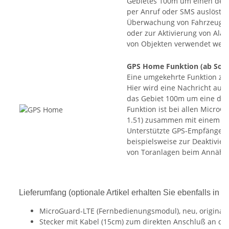
Gebietes 100m um einen defin
per Anruf oder SMS auslöst. 
Überwachung von Fahrzeugen
oder zur Aktivierung von Al
von Objekten verwendet wer
GPS Home Funktion
(ab Soft
Eine umgekehrte Funktion zu 
Hier wird eine Nachricht ausg
das Gebiet 100m um eine defin
Funktion ist bei allen Micro
1.51) zusammen mit einem p
Unterstützte GPS-Empfänger) 
beispielsweise zur Deaktivi
von Toranlagen beim Annähe
Lieferumfang (optionale Artikel erhalten Sie ebenfalls in 
MicroGuard-LTE (Fernbedienungsmodul), neu, originalv
Stecker mit Kabel (15cm) zum direkten Anschluß an di