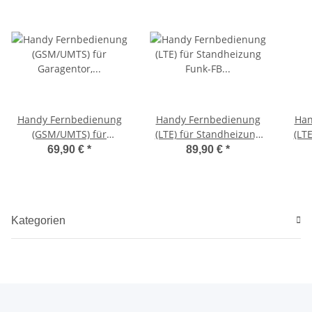
Handy Fernbedienung
Handy Fernbedienung
Han
(GSM/UMTS) für
(LTE) für Standheizung
(LT
Garagentor,
Funk-FB Audi TP42
Tr
69,90 €
*
89,90 €
*
Comforttronic Bothe-
Hild, 150 Teilnehmer
Kategorien