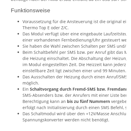
Funktionsweise
Voraussetzung für die Ansteuerung ist die original e
Thermo Top E oder Z/C.
Das Modul verfügt über eine eingebaute Laufzeitsteuer
einer vorhandenen Fernbedienung/Uhr gesteuert werd
Sie haben die Wahl zwischen Schalten per SMS und/od
Beim Schaltbefehl per SMS bzw. per Anruf gibt das Modu
die Heizung einschaltet. Die Abschaltung der Heizung 
im Modul eingestellten Zeit. Die Heizzeit kann jederze
einstellbare Zeit ligt zwischen einer und 99 Minuten.
Das Ausschalten der Heizung durch einen Anruf/SMS ist
möglich.
Ein
Schaltvorgang durch Fremd-SMS bzw. Fremdanrufe
SMS-Absenders bzw. der Anrufers mit einer Liste bere
Berechtigung kann an
bis zu fünf Nummern
vergeben 
erfolgt nach Initialisierung durch einen SMS Befehl, si
Das Schaltmodul wird über den +12V/Masse Anschluss m
Spannungskonverter werden nicht benötigt.