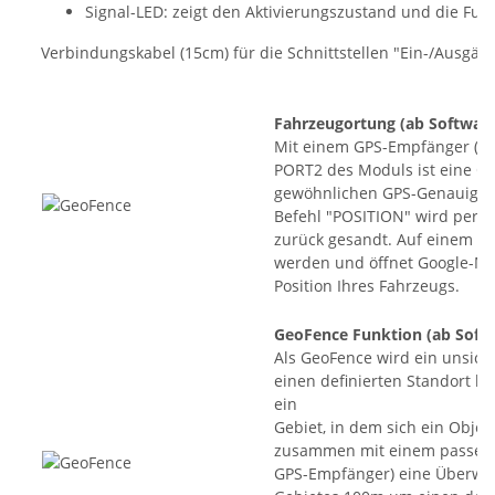
Signal-LED: zeigt den Aktivierungszustand und die Fun
Verbindungskabel (15cm) für die Schnittstellen "Ein-/Ausgän
Fahrzeugortung
(ab Software
Mit einem GPS-Empfänger (GP
PORT2 des Moduls ist eine Or
gewöhnlichen GPS-Genauigkei
Befehl "POSITION" wird per 
zurück gesandt. Auf einem Sm
werden und öffnet Google-M
Position Ihres Fahrzeugs.
GeoFence Funktion
(ab Softw
Als GeoFence wird ein unsich
einen definierten Standort h
ein
Gebiet, in dem sich ein Objek
zusammen mit einem passend
GPS-Empfänger) eine Überwac