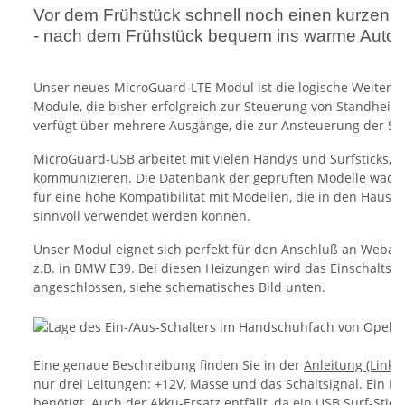
Vor dem Frühstück schnell noch einen kurzen An
- nach dem Frühstück bequem ins warme Auto e
Unser neues MicroGuard-LTE Modul ist die logische Weiteren
Module, die bisher erfolgreich zur Steuerung von Standhei
verfügt über mehrere Ausgänge, die zur Ansteuerung der S
MicroGuard-USB arbeitet mit vielen Handys und Surfsticks, di
kommunizieren. Die
Datenbank der geprüften Modelle
wächst
für eine hohe Kompatibilität mit Modellen, die in den Haush
sinnvoll verwendet werden können.
Unser Modul eignet sich perfekt für den Anschluß an Webas
z.B. in BMW E39. Bei diesen Heizungen wird das Einschaltsign
angeschlossen, siehe schematisches Bild unten.
Eine genaue Beschreibung finden Sie in der
Anleitung (Link).
nur drei Leitungen: +12V, Masse und das Schaltsignal. Ein R
benötigt. Auch der Akku-Ersatz entfällt, da ein USB Surf-Stic