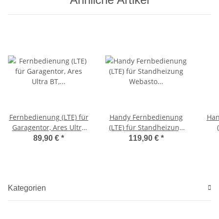
Fernbedienung (LTE) für
Handy Fernbedienung
Han
Garagentor, Ares Ultra
(LTE) für Standheizung
BT, 150 Teilnehmer
Webasto W-BUS Plug &
89,90 €
*
119,90 €
*
Play
Ebe
Kategorien