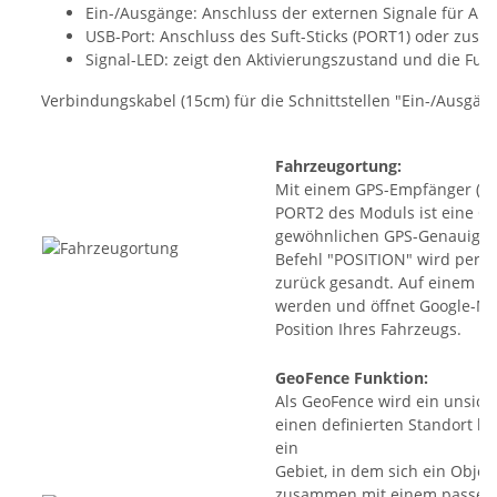
Ein-/Ausgänge: Anschluss der externen Signale für Ala
USB-Port: Anschluss des Suft-Sticks (PORT1) oder zus
Signal-LED: zeigt den Aktivierungszustand und die Fun
Verbindungskabel (15cm) für die Schnittstellen "Ein-/Ausgän
Fahrzeugortung
:
Mit einem GPS-Empfänger (GP
PORT2 des Moduls ist eine Or
gewöhnlichen GPS-Genauigkei
Befehl "POSITION" wird per 
zurück gesandt. Auf einem Sm
werden und öffnet Google-M
Position Ihres Fahrzeugs.
GeoFence Funktion
:
Als GeoFence wird ein unsich
einen definierten Standort h
ein
Gebiet, in dem sich ein Obje
zusammen mit einem passend