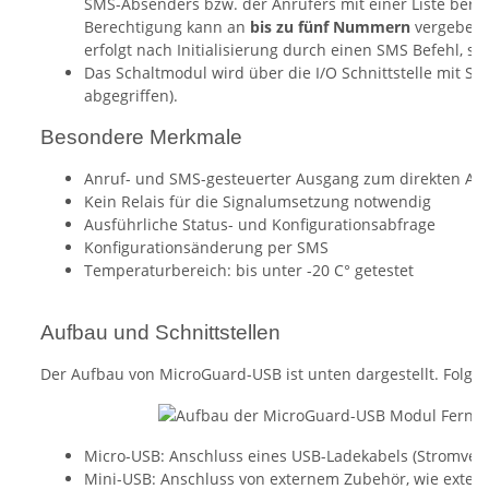
SMS-Absenders bzw. der Anrufers mit einer Liste bere
Berechtigung kann an
bis zu fünf Nummern
vergeben 
erfolgt nach Initialisierung durch einen SMS Befehl, si
Das Schaltmodul wird über die I/O Schnittstelle mit S
abgegriffen).
Besondere Merkmale
Anruf- und SMS-gesteuerter Ausgang zum direkten A
Kein Relais für die Signalumsetzung notwendig
Ausführliche Status- und Konfigurationsabfrage
Konfigurationsänderung per SMS
Temperaturbereich: bis unter -20 C° getestet
Aufbau und Schnittstellen
Der Aufbau von MicroGuard-USB ist unten dargestellt. Folgen
Micro-USB: Anschluss eines USB-Ladekabels (Stromverso
Mini-USB: Anschluss von externem Zubehör, wie exte