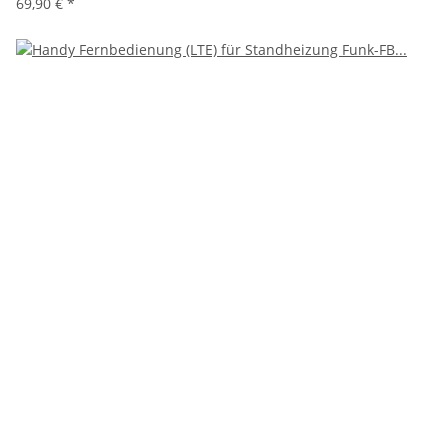
69,90 €
*