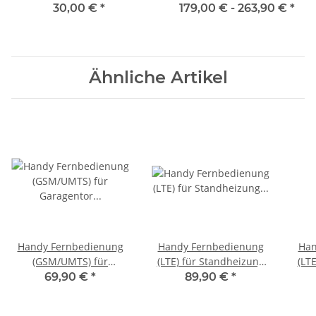
oder Uhr
Vorwahluhr 1530
30,00 €
*
179,00 € -
263,90 €
*
Ähnliche Artikel
Handy Fernbedienung
Handy Fernbedienung
Han
(GSM/UMTS) für
(LTE) für Standheizung
(LT
Garagentor Einfahrtstor
Eberspächer TP41i
M
69,90 €
*
89,90 €
*
für Beck-O-Tronic 5