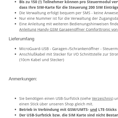
Bis zu 150 (!) Teilnehmer können pro Steuermodul ve
dass Ihre SIM-Karte für die Steuerung 200 SIM Einträg
Die Verwaltung erfolgt bequem per SMS - keine Anwesen
Nur eine Nummer ist für die Verwaltung der Zugangsda
Eine Anleitung mit weiteren Bedienungshinweisen finde
Anleitung Handy GSM Garagenöffner Comforttronic von
Lieferumfang
MicroGuard-USB - Garagen-/Schrankenöffner - Steuer
Anschlußkabel mit Stecker für I/O Schnittstelle zur St
(10cm Kabel und Stecker)
Anmerkungen:
Sie benötigen einen USB-Surfstick (siehe
Verzeichnis
) u
einen Stick über unseren Shop gleich mit.
Betrieb in Verbindung mit GSM/UMTS-
und
LTE-Sticks
Der USB-Surfstick bzw. die SIM Karte sind nicht Besta