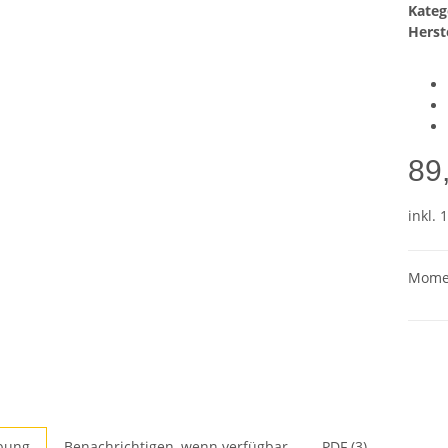
Kateg
Herste
89
inkl. 
Momen
bung
Benachrichtigen, wenn verfügbar
PDF (3)