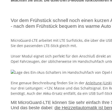
Beachten Sie bitte: Die GSM/UMTS-Module funktionieren N
Vor dem Frühstück schnell noch einen kurzen A
- nach dem Frühstück bequem ins warme Auto 
MicroGuard-LTE arbeitet mit LTE Surfsticks, die über die US
Sie den passenden LTE-Stick gleich mit.
Unser Modul eignet sich perfekt für den Anschluß direkt an 
Opel Fahrzeugen, der üblicherweise im Handschuhfach unter
Eine genaue Beschreibung finden Sie in der
Anleitung (Link)
nur drei Leitungen: +12V, Masse und das Schaltsignal. Ein 
benötigt. Auch der Akku-Ersatz entfällt, da ein USB Surf-Sti
Mit MicroGuard-LTE können Sie sehr einfach Ihre 
Und das beste dabei:
die Heizzeitautomatik ist bere