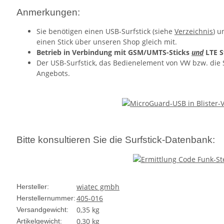
Anmerkungen:
Sie benötigen einen USB-Surfstick (siehe
Verzeichnis
) u
einen Stick über unseren Shop gleich mit.
Betrieb in Verbindung mit GSM/UMTS-Sticks
und
LTE S
Der USB-Surfstick, das Bedienelement von VW bzw. die 
Angebots.
Bitte konsultieren Sie die Surfstick-Datenbank:
wiatec gmbh
Hersteller:
405-016
Herstellernummer:
0,35 kg
Versandgewicht:
0,30
kg
Artikelgewicht: