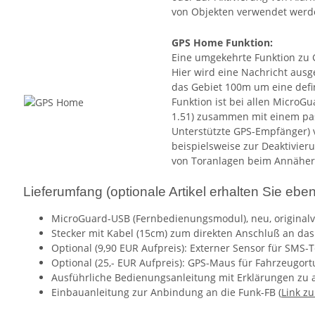
von Objekten verwendet werd
GPS Home Funktion
:
Eine umgekehrte Funktion zu 
Hier wird eine Nachricht ausg
das Gebiet 100m um eine defin
Funktion ist bei allen MicroG
1.51) zusammen mit einem pa
Unterstützte GPS-Empfänger) 
beispielsweise zur Deaktivie
von Toranlagen beim Annäher
Lieferumfang (optionale Artikel erhalten Sie ebe
MicroGuard-USB (Fernbedienungsmodul), neu, originalv
Stecker mit Kabel (15cm) zum direkten Anschluß an da
Optional (9,90 EUR Aufpreis): Externer Sensor für SM
Optional (25,- EUR Aufpreis): GPS-Maus für Fahrzeugor
Ausführliche Bedienungsanleitung mit Erklärungen zu a
Einbauanleitung zur Anbindung an die Funk-FB (
Link zu