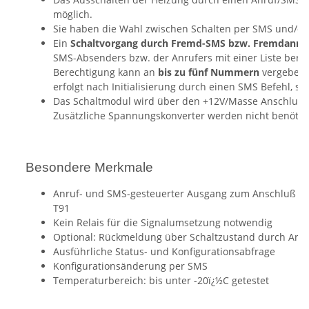
möglich.
Sie haben die Wahl zwischen Schalten per SMS und/od
Ein
Schaltvorgang durch Fremd-SMS bzw. Fremdanrufe
SMS-Absenders bzw. der Anrufers mit einer Liste bere
Berechtigung kann an
bis zu fünf Nummern
vergeben 
erfolgt nach Initialisierung durch einen SMS Befehl, si
Das Schaltmodul wird über den +12V/Masse Anschluss (
Zusätzliche Spannungskonverter werden nicht benötigt
Besondere Merkmale
Anruf- und SMS-gesteuerter Ausgang zum Anschluß an
T91
Kein Relais für die Signalumsetzung notwendig
Optional: Rückmeldung über Schaltzustand durch Anruf
Ausführliche Status- und Konfigurationsabfrage
Konfigurationsänderung per SMS
Temperaturbereich: bis unter -20ï¿½C getestet