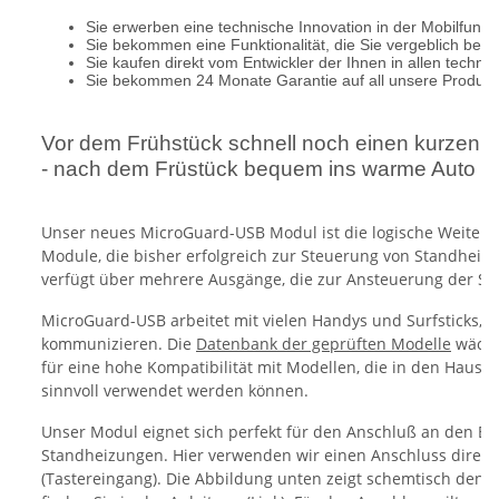
Sie erwerben eine technische Innovation in der Mobilfunkt
Sie bekommen eine Funktionalität, die Sie vergeblich bei
Sie kaufen direkt vom Entwickler der Ihnen in allen techni
Sie bekommen 24 Monate Garantie auf all unsere Produkt
Vor dem Frühstück schnell noch einen kurzen An
- nach dem Früstück bequem ins warme Auto ei
Unser neues MicroGuard-USB Modul ist die logische Weitere
Module, die bisher erfolgreich zur Steuerung von Standhei
verfügt über mehrere Ausgänge, die zur Ansteuerung der S
MicroGuard-USB arbeitet mit vielen Handys und Surfsticks, di
kommunizieren. Die
Datenbank der geprüften Modelle
wächst
für eine hohe Kompatibilität mit Modellen, die in den Haush
sinnvoll verwendet werden können.
Unser Modul eignet sich perfekt für den Anschluß an den E
Standheizungen. Hier verwenden wir einen Anschluss direkt
(Tastereingang). Die Abbildung unten zeigt schemtisch den 