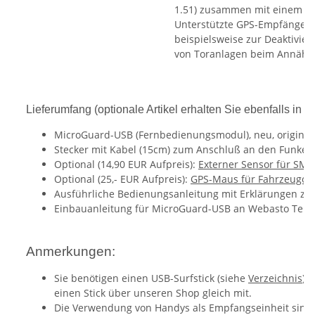
1.51) zusammen mit einem p
Unterstützte GPS-Empfänger) 
beispielsweise zur Deaktivi
von Toranlagen beim Annähe
Lieferumfang (optionale Artikel erhalten Sie ebenfalls in 
MicroGuard-USB (Fernbedienungsmodul), neu, original
Stecker mit Kabel (15cm) zum Anschluß an den Funkem
Optional (14,90 EUR Aufpreis):
Externer Sensor für S
Optional (25,- EUR Aufpreis):
GPS-Maus für Fahrzeugor
Ausführliche Bedienungsanleitung mit Erklärungen zu 
Einbauanleitung für MicroGuard-USB an Webasto Telest
Anmerkungen:
Sie benötigen einen USB-Surfstick (siehe
Verzeichnis
) 
einen Stick über unseren Shop gleich mit.
Die Verwendung von Handys als Empfangseinheit sind 