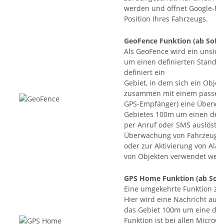
werden und öffnet Google-M
Position Ihres Fahrzeugs.
GeoFence Funktion
(ab Softw
Als GeoFence wird ein unsich
um einen definierten Stando
definiert ein
Gebiet, in dem sich ein Obje
zusammen mit einem passend
GPS-Empfänger) eine Überwac
Gebietes 100m um einen defin
per Anruf oder SMS auslöst. 
Überwachung von Fahrzeugen
oder zur Aktivierung von Al
von Objekten verwendet wer
GPS Home Funktion
(ab Soft
Eine umgekehrte Funktion zu 
Hier wird eine Nachricht ausg
das Gebiet 100m um eine defin
Funktion ist bei allen Micro