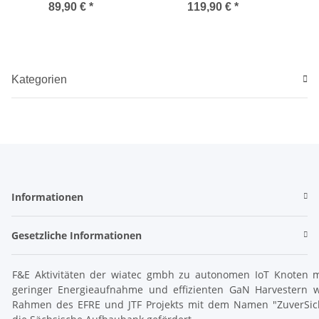
BT, 150 Teilnehmer
Webasto W-BUS Plug &
89,90 €
*
119,90 €
*
Play
Ebe
Kategorien
Informationen
Gesetzliche Informationen
F&E Aktivitäten der wiatec gmbh zu autonomen IoT Knoten m
geringer Energieaufnahme und effizienten GaN Harvestern 
Rahmen des EFRE und JTF Projekts mit dem Namen "ZuverSic