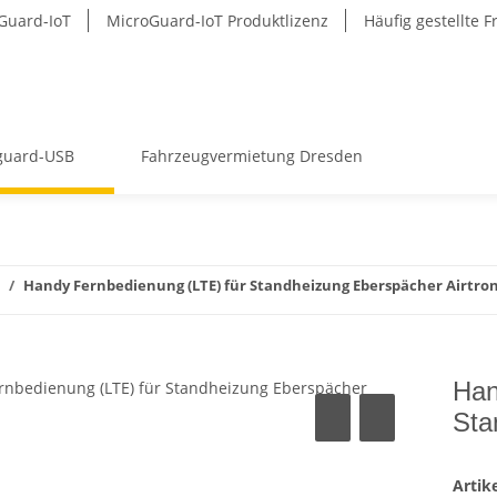
Guard-IoT
MicroGuard-IoT Produktlizenz
Häufig gestellte 
guard-USB
Fahrzeugvermietung Dresden
Handy Fernbedienung (LTE) für Standheizung Eberspächer Airtron
Han
Sta
Arti