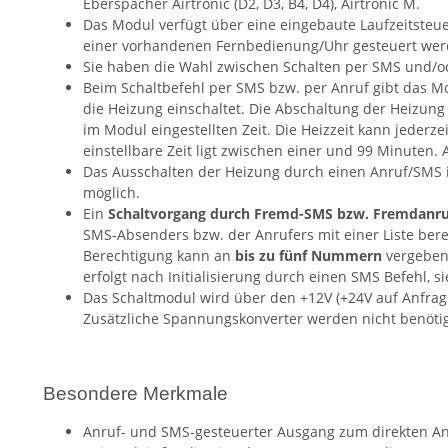
Eberspächer Airtronic (D2, D3, B4, D4), Airtronic M.
Das Modul verfügt über eine eingebaute Laufzeitsteue
einer vorhandenen Fernbedienung/Uhr gesteuert wer
Sie haben die Wahl zwischen Schalten per SMS und/o
Beim Schaltbefehl per SMS bzw. per Anruf gibt das Mod
die Heizung einschaltet. Die Abschaltung der Heizung
im Modul eingestellten Zeit. Die Heizzeit kann jederz
einstellbare Zeit ligt zwischen einer und 99 Minuten. 
Das Ausschalten der Heizung durch einen Anruf/SMS is
möglich.
Ein
Schaltvorgang durch Fremd-SMS bzw. Fremdanruf
SMS-Absenders bzw. der Anrufers mit einer Liste ber
Berechtigung kann an
bis zu fünf Nummern
vergeben
erfolgt nach Initialisierung durch einen SMS Befehl, s
Das Schaltmodul wird über den +12V (+24V auf Anfrage
Zusätzliche Spannungskonverter werden nicht benötig
Besondere Merkmale
Anruf- und SMS-gesteuerter Ausgang zum direkten A