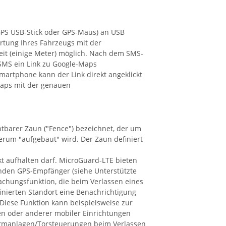
PS USB-Stick oder GPS-Maus) an USB
rtung Ihres Fahrzeugs mit der
it (einige Meter) möglich. Nach dem SMS-
SMS ein Link zu Google-Maps
martphone kann der Link direkt angeklickt
aps mit der genauen
htbarer Zaun ("Fence") bezeichnet, der um
erum "aufgebaut" wird. Der Zaun definiert
kt aufhalten darf. MicroGuard-LTE bieten
den GPS-Empfänger (siehe Unterstützte
chungsfunktion, die beim Verlassen eines
nierten Standort eine Benachrichtigung
Diese Funktion kann beispielsweise zur
 oder anderer mobiler Einrichtungen
larmanlagen/Torsteuerungen beim Verlassen