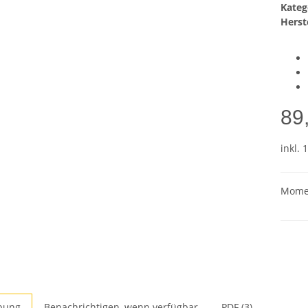
Kateg
Herste
89
inkl. 
Momen
bung
Benachrichtigen, wenn verfügbar
PDF (3)