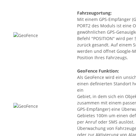
Fahrzeugortung
:
Mit einem GPS-Empfänger (G
PORT2 des Moduls ist eine O
gewöhnlichen GPS-Genauigke
Befehl "POSITION" wird per 
zurück gesandt. Auf einem S
werden und öffnet Google-M
Position Ihres Fahrzeugs.
GeoFence Funktion
:
Als GeoFence wird ein unsic
einen definierten Standort h
ein
Gebiet, in dem sich ein Obje
zusammen mit einem passen
GPS-Empfänger) eine Überwa
Gebietes 100m um einen defi
per Anruf oder SMS auslöst. 
Überwachung von Fahrzeugen
oder zur Aktivierung von A