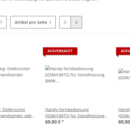
Artikel pro Seite
AUSVERKAUFT
AUSV
: Elektrischer
Handy Fernbedienung
Handy
 Handsender oder
(GSM/UMTS) für Standheizung
(GSM/
BMW 5-er, 7-er, X5, X7
Ebers
69,90 €
*
69,9