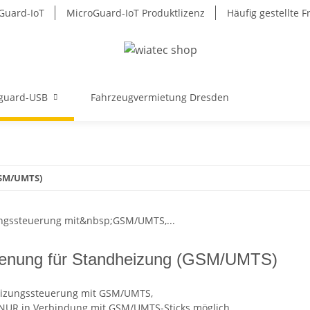
Guard-IoT
MicroGuard-IoT Produktlizenz
Häufig gestellte 
guard-USB
Fahrzeugvermietung Dresden
GSM/UMTS)
ienung für Standheizung (GSM/UMTS)
izungssteuerung mit GSM/UMTS,
 NUR in Verbindung mit GSM/UMTS-Sticks möglich.