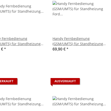
 Fernbedienung
Handy Fernbedienung
UMTS) für Standheizung
(GSM/UMTS) für Standheizung
pächer TP41i
Ford Nugget Westfalia (ab 2014)
0 €
*
69,90 €
*
ERKAUFT
AUSVERKAUFT