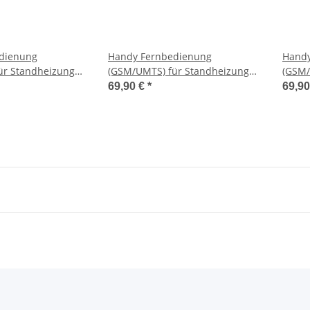
dienung
Handy Fernbedienung
Handy
ür Standheizung
(GSM/UMTS) für Standheizung
(GSM/
stfalia (bis 2014)
Funk-FB Audi T60
Funk-
69,90 €
*
69,9