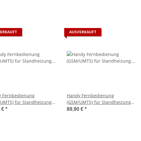
ERKAUFT
AUSVERKAUFT
 Fernbedienung
Handy Fernbedienung
UMTS) für Standheizung
(GSM/UMTS) für Standheizung
pächer EasyStart Remote+
Eberspächer EasyStart Select
0 €
*
89,90 €
*