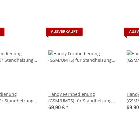
AUSVERKAUFT
AUSV
dienung
Handy Fernbedienung
Handy
ür Standheizung
(GSM/UMTS) für Standheizung
(GSM/
asyStart R+
Eberspächer EasyStart Remote
Ebers
69,90 €
*
69,9
Plus