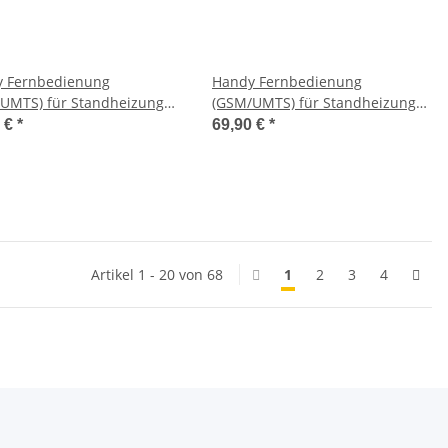
 Fernbedienung
Handy Fernbedienung
UMTS) für Standheizung
(GSM/UMTS) für Standheizung
FB Audi T90
Funk-FB Audi TP42
0 €
*
69,90 €
*
Artikel 1 - 20 von 68
1
2
3
4