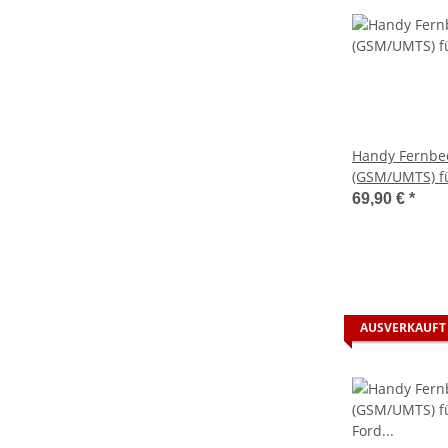
Handy Fernbe
(GSM/UMTS) f
Eberspächer 
69,90 €
*
AUSVERKAUFT