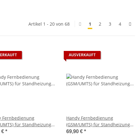
Artikel 1 - 20 von 68
1
2
3
4
ERKAUFT
AUSVERKAUFT
 Fernbedienung
Handy Fernbedienung
UMTS) für Standheizung
(GSM/UMTS) für Standheizung
pächer Airtronic
Eberspächer D8LC
0 €
*
69,90 €
*