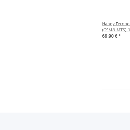
Handy Fernbe
(GSM/UMTS) f
Ford Nugget We
69,90 €
*