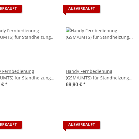
ERKAUFT
AUSVERKAUFT
 Fernbedienung
Handy Fernbedienung
UMTS) für Standheizung
(GSM/UMTS) für Standheizung
pächer Hydronic /I/
Eberspächer Mini Regler
0 €
*
69,90 €
*
ERKAUFT
AUSVERKAUFT