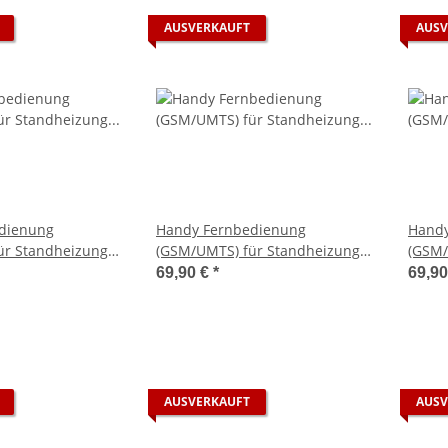
AUSVERKAUFT
AUSV
dienung
Handy Fernbedienung
Handy
ür Standheizung
(GSM/UMTS) für Standheizung
(GSM/
asyStart T
Eberspächer EasyStart Timer -
Ebers
69,90 €
*
69,9
Extern
AUSVERKAUFT
AUSV