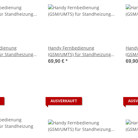
dienung
Handy Fernbedienung
Handy
ür Standheizung
(GSM/UMTS) für Standheizung
(GSM/
Mini-Uhr
Eberspächer Mini-Uhr (altes
Ebers
69,90 €
*
69,9
Modell)
AUSVERKAUFT
AUSV