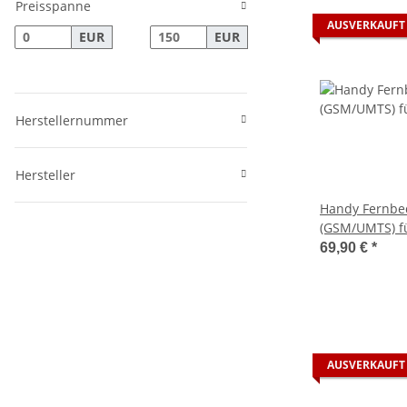
Preisspanne
AUSVERKAUFT
EUR
EUR
Herstellernummer
Hersteller
Handy Fernbe
(GSM/UMTS) f
Eberspächer E
69,90 €
*
AUSVERKAUFT