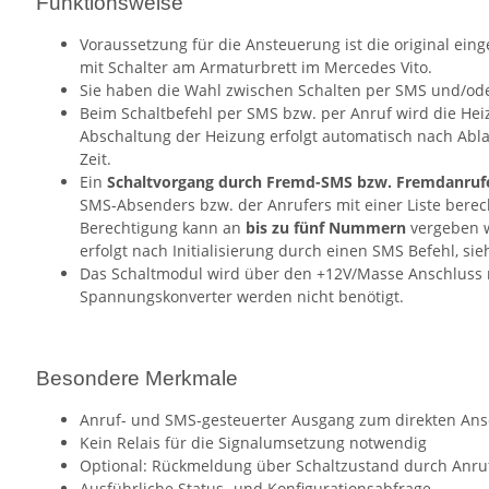
Funktionsweise
Voraussetzung für die Ansteuerung ist die original ei
mit Schalter am Armaturbrett im Mercedes Vito.
Sie haben die Wahl zwischen Schalten per SMS und/ode
Beim Schaltbefehl per SMS bzw. per Anruf wird die Hei
Abschaltung der Heizung erfolgt automatisch nach Abl
Zeit.
Ein
Schaltvorgang durch Fremd-SMS bzw. Fremdanrufe
SMS-Absenders bzw. der Anrufers mit einer Liste bere
Berechtigung kann an
bis zu fünf Nummern
vergeben w
erfolgt nach Initialisierung durch einen SMS Befehl, si
Das Schaltmodul wird über den +12V/Masse Anschluss m
Spannungskonverter werden nicht benötigt.
Besondere Merkmale
Anruf- und SMS-gesteuerter Ausgang zum direkten Ans
Kein Relais für die Signalumsetzung notwendig
Optional: Rückmeldung über Schaltzustand durch Anruf
Ausführliche Status- und Konfigurationsabfrage