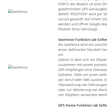
PORT2 des Moduls ist eine Or
gewöhnlichen GPS-Genauigkeit
Befehl "POSITION" wird per S
zurück gesandt. Auf einem Sma
werden und öffnet Google-Ma
Position Ihres Fahrzeugs.
GeoFence Funktion
(ab Softw
Als GeoFence wird ein unsicht
einen definierten Standort he
ein
Gebiet, in dem sich ein Objek
zusammen mit einem passende
GPS-Empfänger) eine Überwach
Gebietes 100m um einen defin
per Anruf oder SMS auslöst. D
Überwachung von Fahrzeugen 
oder zur Aktivierung von Ala
von Objekten verwendet werd
GPS Home Funktion
(ab Soft