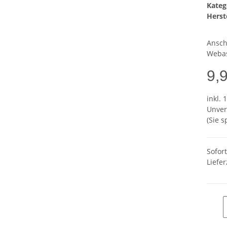
Kateg
Herste
Ansch
Weba
9,
inkl. 
Unver
(Sie 
Sofor
Liefer