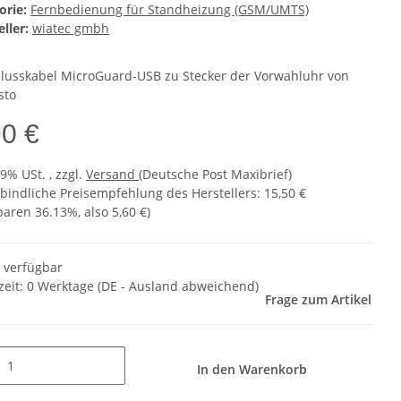
orie:
Fernbedienung für Standheizung (GSM/UMTS)
ller:
wiatec gmbh
lusskabel MicroGuard-USB zu Stecker der Vorwahluhr von
sto
90 €
19% USt. , zzgl.
Versand
(Deutsche Post Maxibrief)
bindliche Preisempfehlung des Herstellers
:
15,50 €
sparen
36.13%
, also
5,60 €
)
t verfügbar
zeit:
0 Werktage
(DE - Ausland abweichend)
Frage zum Artikel
In den Warenkorb